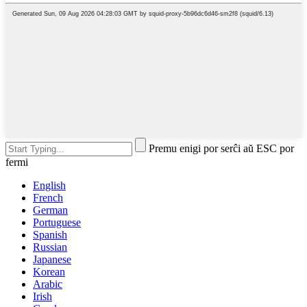
Premu enigi por serĉi aŭ ESC por
fermi
English
French
German
Portuguese
Spanish
Russian
Japanese
Korean
Arabic
Irish