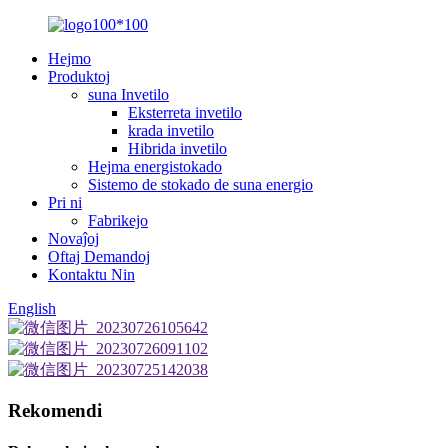
Hejmo
Produktoj
suna Invetilo
Eksterreta invetilo
krada invetilo
Hibrida invetilo
Hejma energistokado
Sistemo de stokado de suna energio
Pri ni
Fabrikejo
Novaĵoj
Oftaj Demandoj
Kontaktu Nin
English
Rekomendi