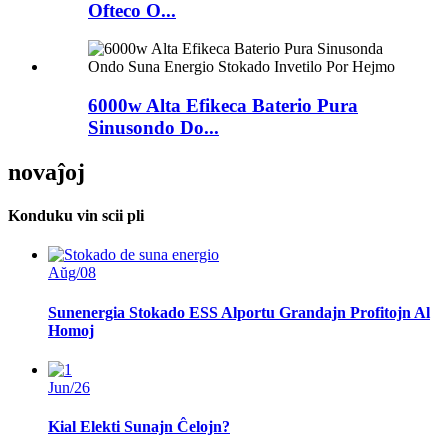
Ofteco O...
6000w Alta Efikeca Baterio Pura
Sinusondo Do...
novaĵoj
Konduku vin scii pli
Aŭg/08
Sunenergia Stokado ESS Alportu Grandajn Profitojn Al
Homoj
Jun/26
Kial Elekti Sunajn Ĉelojn?