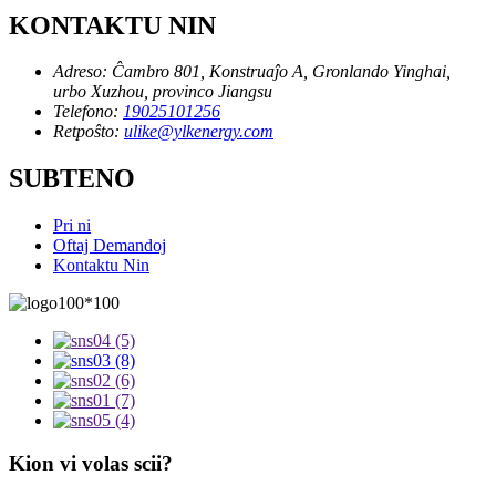
KONTAKTU NIN
Adreso:
Ĉambro 801, Konstruaĵo A, Gronlando Yinghai,
urbo Xuzhou, provinco Jiangsu
Telefono:
19025101256
Retpoŝto:
ulike@ylkenergy.com
SUBTENO
Pri ni
Oftaj Demandoj
Kontaktu Nin
Kion vi volas scii?